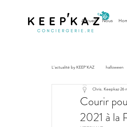
Accueil
Nous
Hom
L'actualité by KEEP'KAZ
halloween
Chris. Keepkaz
26 
musique
Noël
conseils
Courir p
2021 à la 