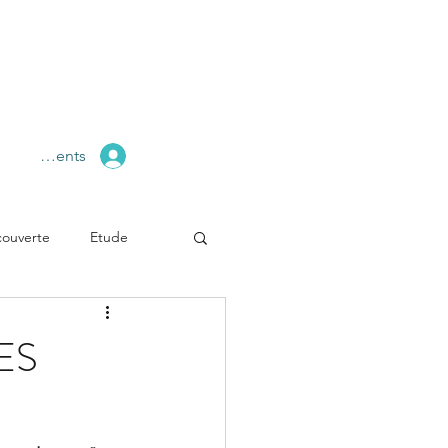
pace Clients
ouverte
Etude
ES