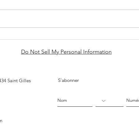
Festival de l'Océan 2023 à La
Au bou
Réunion : Découvrez l'Ouest et
l’aven
Do Not Sell My Personal Information
ses merveilles !
S'abonner
34 Saint Gilles
om