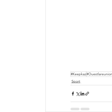
#Keepkaz
#Ouestlareunio
Sport