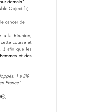
pour demain" 
ble Objectif :)
le cancer de 
 à la Réunion, 
cette course et 
.) afin que les 
Femmes et des 
loppés, 1 à 2% 
 en France"
0€. 