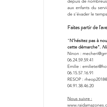
depuis de nombreuse
aux enfants du serv
de s’évader le temp
Faites partir de l'a
"
N'hésitez pas à nou
cette démarche". 
Ni
Ninon : mecheri@gmx
06.24.59.59.41 
Emilie : emilietei@ho
06.15.57.16.91
RESOP : rheop2018
04.91.38.46.20
Nous suivre :
www.raidamazones.