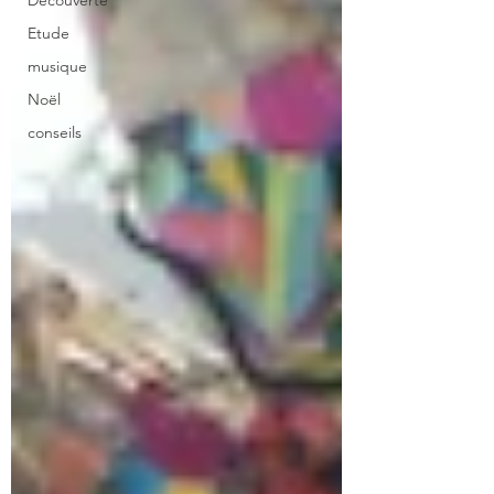
Découverte
Etude
musique
Noël
conseils