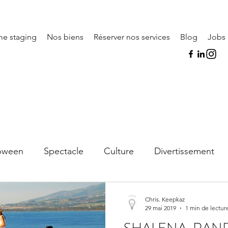
e staging
Nos biens
Réserver nos services
Blog
Jobs
Es
loween
Spectacle
Culture
Divertissement
musique
Noël
conseils
Chris. Keepkaz
29 mai 2019
1 min de lectur