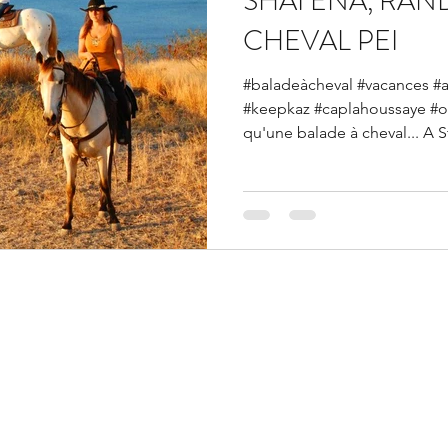
SHAI ENA, RA
CHEVAL PEI
#baladeàcheval #vacances #a
#keepkaz #caplahoussaye #o
qu'une balade à cheval... A St