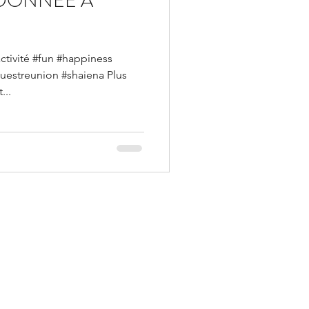
NDONNÉE A
ctivité #fun #happiness
uestreunion #shaiena Plus
...