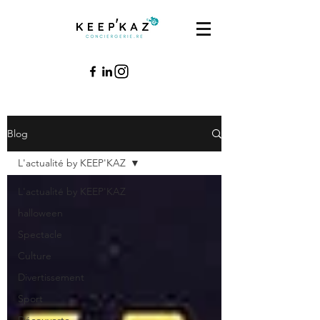
Blog
L'actualité by KEEP'KAZ
L'actualité by KEEP'KAZ
halloween
Spectacle
Culture
Divertissement
Sport