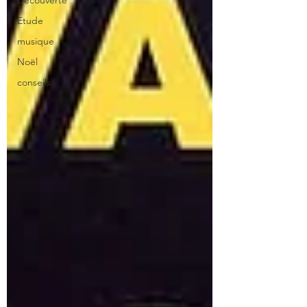
Découverte
Etude
musique
Noël
conseils