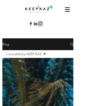
Blog
L'actualité by KEEP'KAZ
L'actualité by KEEP'KAZ
halloween
Spectacle
Culture
Divertissement
Sport