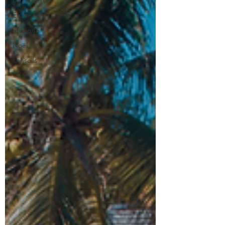
Découverte
Etude
musique
Noël
conseils