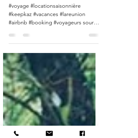
2023
#voyage #locationsaisonnière
#keepkaz #vacances #lareunion
#airbnb #booking #voyageurs source
: #OTA, #elloha #WakefieldResearch
En 2023,...