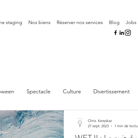
e staging
Nos biens
Réserver nos services
Blog
Jobs
Es
loween
Spectacle
Culture
Divertissement
musique
Noël
conseils
Chris. Keepkaz
27 sept. 2023
1 min de lectu