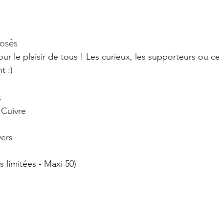
posés
ur le plaisir de tous ! Les curieux, les supporteurs ou c
t :)
s
 Cuivre
vers
s limitées - Maxi 50) 