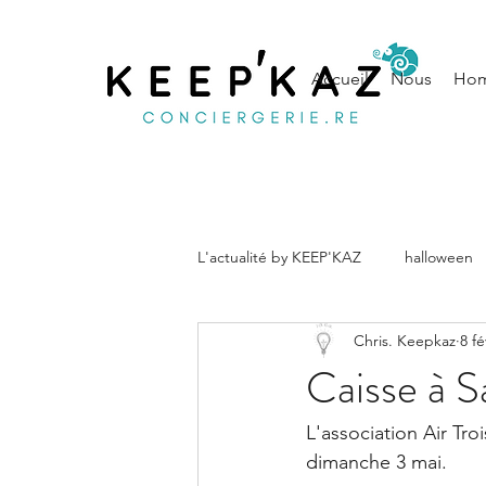
Accueil
Nous
Hom
L'actualité by KEEP'KAZ
halloween
Chris. Keepkaz
8 fé
musique
Noël
conseils
Caisse à S
L'association Air Tro
dimanche 3 mai. 