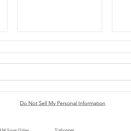
Fèt 
S’émerveiller devant ce lieu
magique, La Réunion !
Do Not Sell My Personal Information
S'abonner
34 Saint Gilles