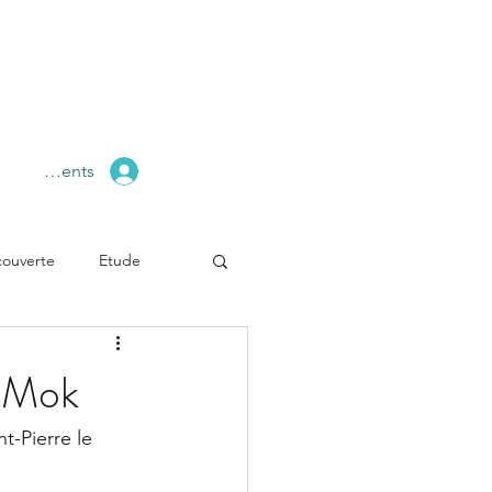
pace Clients
ouverte
Etude
a Mok
t-Pierre le 