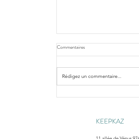
Commentaires
Rédigez un commentaire...
Meilleurs vœux 2026 zot tout 🎉
🥂
KEEPKAZ
11 allée de Vénus 974