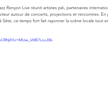
azz Renyon Live réunit artistes péi, partenaires internati
cteur autour de concerts, projections et rencontres. En 
 à Sète, ce temps fort fait rayonner la scène locale tout en
F6pCRNj4?si=MUax_kME7LoxJ06-