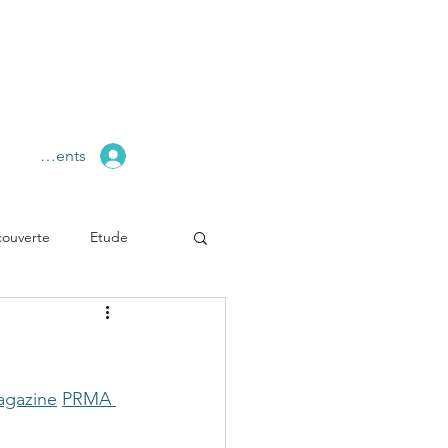
pace Clients
ouverte
Etude
agazine
PRMA 