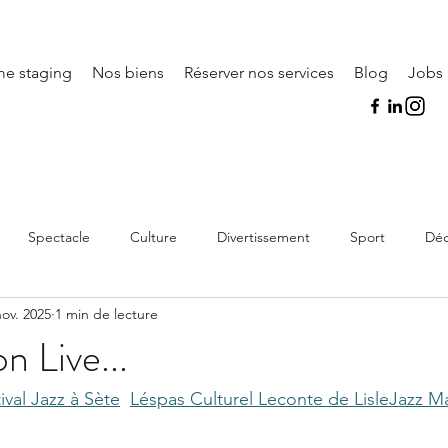
e staging
Nos biens
Réserver nos services
Blog
Jobs
Es
Spectacle
Culture
Divertissement
Sport
Déc
nov. 2025
1 min de lecture
n Live...
ival Jazz à Sète
Léspas Culturel Leconte de Lisle
Jazz M