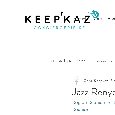
Accueil
Nous
Hom
L'actualité by KEEP'KAZ
halloween
Chris. Keepkaz
17 
musique
Noël
conseils
Jazz Renyo
Région Réunion
Fest
Réunion