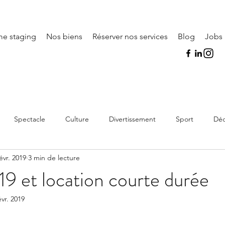
e staging
Nos biens
Réserver nos services
Blog
Jobs
Es
Spectacle
Culture
Divertissement
Sport
Déc
évr. 2019
3 min de lecture
9 et location courte durée
évr. 2019