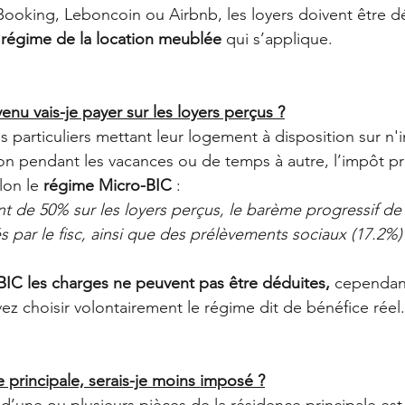
Booking, Leboncoin ou Airbnb, les loyers doivent être dé
 
régime de la location meublée
 qui s’applique. 
enu vais-je payer sur les loyers perçus ?
s particuliers mettant leur logement à disposition sur n'
on pendant les vacances ou de temps à autre, l’impôt pr
lon le 
régime Micro-BIC 
: 
 de 50% sur les loyers perçus, le barème progressif de l
 par le fisc, ainsi que des prélèvements sociaux (17.2%) 
BIC les charges ne peuvent pas être déduites, 
cependant
ez choisir volontairement le régime dit de bénéfice réel.
 principale, serais-je moins imposé ?
d’une ou plusieurs pièces de la résidence principale es