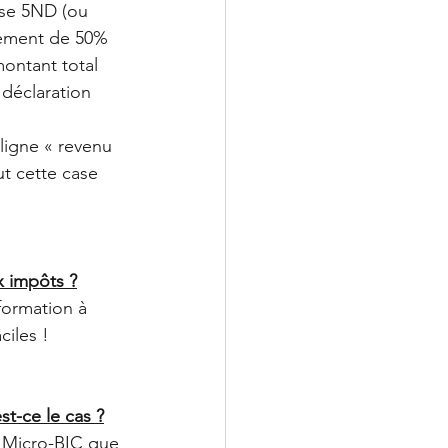
ase 5ND (ou 
ttement de 50% 
ontant total 
 déclaration 
 ligne « revenu 
t cette case 
x impôts ?
formation à 
ciles ! 
st-ce le cas ?
 Micro-BIC que 