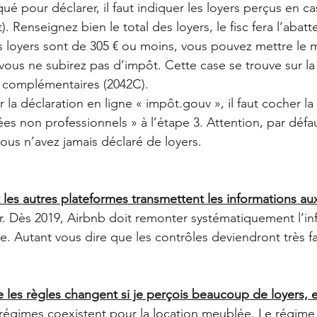
ué pour déclarer, il faut indiquer les loyers perçus en c
. Renseignez bien le total des loyers, le fisc fera l’aba
os loyers sont de 305 € ou moins, vous pouvez mettre le m
vous ne subirez pas d’impôt. Cette case se trouve sur la
 complémentaires (2042C).  
r la déclaration en ligne « impôt.gouv », il faut cocher la
es non professionnels » à l’étape 3. Attention, par défau
ous n’avez jamais déclaré de loyers. 
 les autres plateformes transmettent les informations au
er. Dès 2019, Airbnb doit remonter systématiquement l’in
ale. Autant vous dire que les contrôles deviendront très fa
 les règles changent si je perçois beaucoup de loyers, e
régimes coexistent pour la location meublée. Le régime