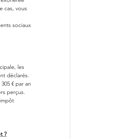
e cas, vous 
ments sociaux 
ipale, les 
nt déclarés. 
 305 € par an 
rs perçus. 
 impôt 
t ?