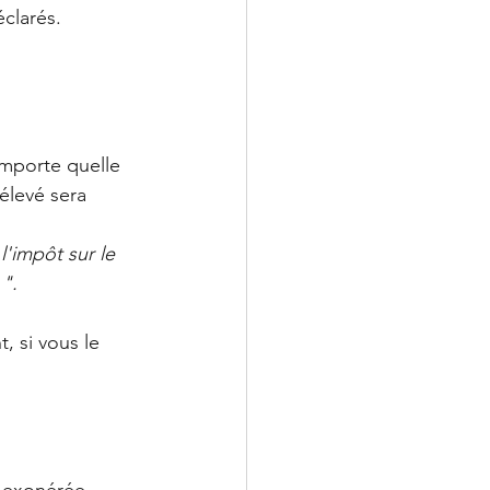
clarés. 
importe quelle 
élevé sera 
'impôt sur le 
". 
, si vous le 
t exonérée 