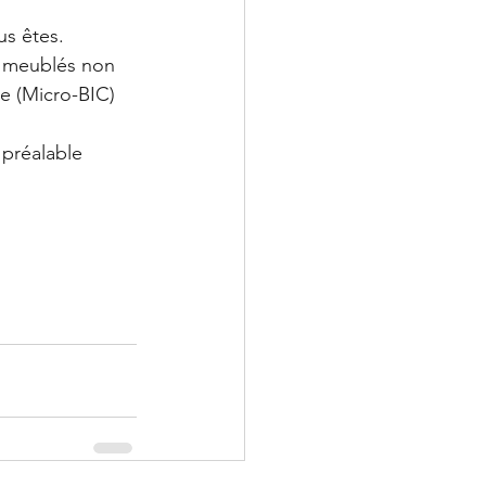
us êtes.
n meublés non 
e (Micro-BIC) 
 préalable 