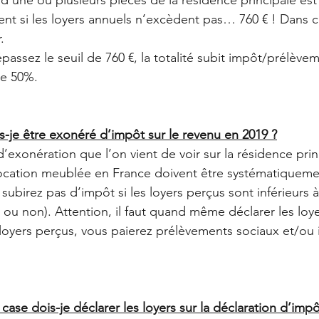
ent si les loyers annuels n’excèdent pas… 760 € ! Dans c
. 
assez le seuil de 760 €, la totalité subit impôt/prélève
e 50%. 
is-je être exonéré d’impôt sur le revenu en 2019 ?
’exonération que l’on vient de voir sur la résidence princ
 location meublée en France doivent être systématiqueme
subirez pas d’impôt si les loyers perçus sont inférieurs à
 ou non). Attention, il faut quand même déclarer les loye
loyers perçus, vous paierez prélèvements sociaux et/ou
case dois-je déclarer les loyers sur la déclaration d’impô