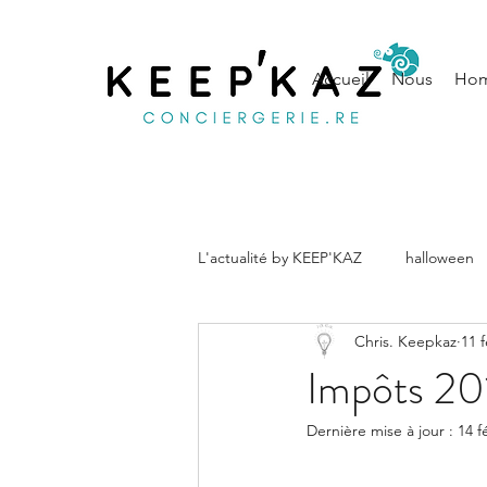
Accueil
Nous
Hom
L'actualité by KEEP'KAZ
halloween
Chris. Keepkaz
11 f
musique
Noël
conseils
Impôts 201
Dernière mise à jour :
14 f