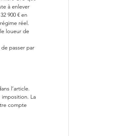
te à enlever 
 32 900 € en 
 régime réel.
le loueur de 
 de passer par 
ns l’article. 
 imposition. La 
otre compte 