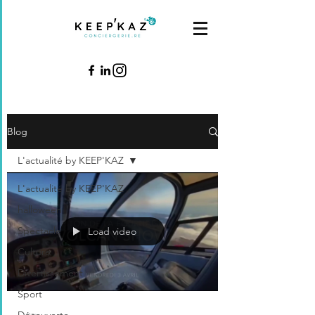
Blog
L'actualité by KEEP'KAZ
L'actualité by KEEP'KAZ
halloween
Spectacle
Load video
Culture
Divertissement
Sport