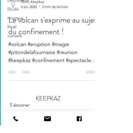
Découverte
Chris. Keepkaz
4 avr. 2020
2 min de lecture
Etude
Le volcan s'exprime au sujet
musique
Noël
du confinement !
conseils
#volcan #eruption #magie
#pitondelafournaise #reunion
#keepkaz #confinement #spectacle
sources : Imazpresse ; fournaise.info
C’est...
KEEPKAZ
S'abonner