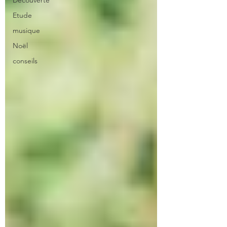
Découverte
Etude
musique
Noël
conseils