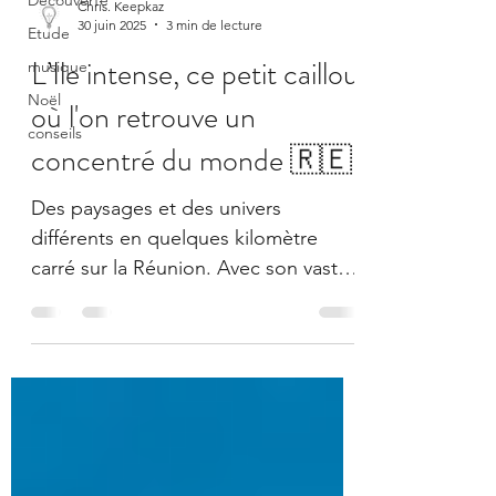
Découverte
Chris. Keepkaz
30 juin 2025
3 min de lecture
Etude
L’Ile intense, ce petit caillou
musique
Noël
où l'on retrouve un
conseils
concentré du monde 🇷🇪
Des paysages et des univers
différents en quelques kilomètre
carré sur la Réunion. Avec son vaste
parc national protégé, l'île de la
Réunion est un terrain de jeu de
premier choix pour tous les
amoureux d'activités en plein-air.