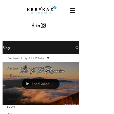
Blog
L'actualité by KEEP'KAZ
L'actualité by KEEP'KAZ
halloween
Spectacle
Load video
Culture
Divertissement
Sport