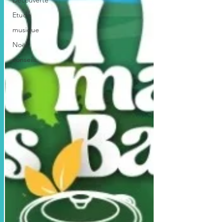
Découverte
Etude
musique
Noël
conseils