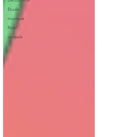
Découverte
Etude
musique
Noël
conseils