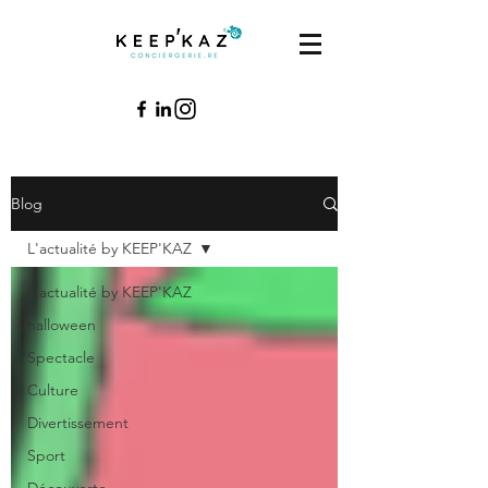
Blog
L'actualité by KEEP'KAZ
L'actualité by KEEP'KAZ
halloween
Spectacle
Culture
Divertissement
Sport