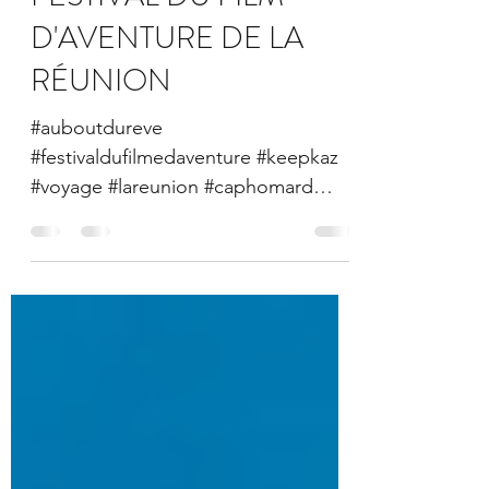
27 mars 2023
2 min de lecture
19ème ÉDITION DU
FESTIVAL DU FILM
D'AVENTURE DE LA
RÉUNION
#auboutdureve
#festivaldufilmedaventure #keepkaz
#voyage #lareunion #caphomard
#lespas #adventurefilm #aventure
#festivalfilm...