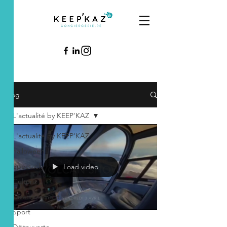
Blog
L'actualité by KEEP'KAZ
L'actualité by KEEP'KAZ
halloween
Spectacle
Load video
Culture
Divertissement
Sport