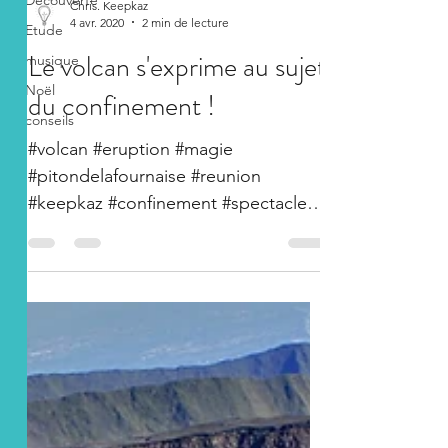
Découverte
Chris. Keepkaz
4 avr. 2020
2 min de lecture
Etude
Le volcan s'exprime au sujet
musique
Noël
du confinement !
conseils
#volcan #eruption #magie
#pitondelafournaise #reunion
#keepkaz #confinement #spectacle
sources : Imazpresse ; fournaise.info
C’est...